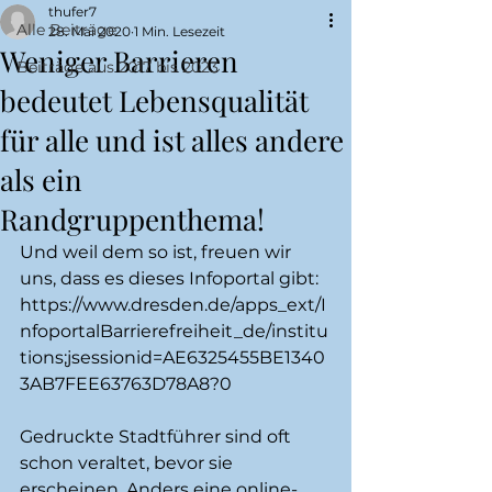
thufer7
Alle Beiträge
28. Mai 2020
1 Min. Lesezeit
Weniger Barrieren
Beiträge aus 2017 bis 2023
bedeutet Lebensqualität
für alle und ist alles andere
als ein
Randgruppenthema!
Und weil dem so ist, freuen wir 
uns, dass es dieses Infoportal gibt: 
https://www.dresden.de/apps_ext/I
nfoportalBarrierefreiheit_de/institu
tions;jsessionid=AE6325455BE1340
3AB7FEE63763D78A8?0
Gedruckte Stadtführer sind oft 
schon veraltet, bevor sie 
erscheinen. Anders eine online-