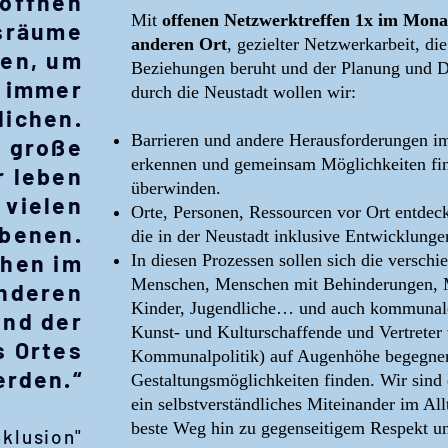
öffnen
Mit
offenen Netzwerktreffen 1x im Mon
tsräume
anderen Ort
, gezielter Netzwerkarbeit, di
en, um
Beziehungen beruht und der Planung und D
r immer
durch die Neustadt wollen wir:
lichen.
Barrieren und andere Herausforderungen im
e große
erkennen und gemeinsam Möglichkeiten fin
r leben
überwinden.
 vielen
Orte, Personen, Ressourcen vor Ort entde
Ebenen.
die in der Neustadt inklusive Entwicklunge
chen im
In diesen Prozessen sollen sich die versch
Menschen, Menschen mit Behinderungen, M
anderen
Kinder, Jugendliche… und auch kommunale 
nd der
Kunst- und Kulturschaffende und Vertreter
s Ortes
Kommunalpolitik) auf Augenhöhe begegne
rden.“
Gestaltungsmöglichkeiten finden. Wir sind
ein selbstverständliches Miteinander im A
beste Weg hin zu gegenseitigem Respekt u
nklusion"