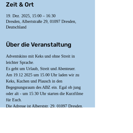
Zeit & Ort
19. Dez. 2025, 15:00 – 16:30
Dresden, Albertstraße 29, 01097 Dresden,
Deutschland
Über die Veranstaltung
Adventskino mit Keks und ohne Streit in 
leichter Sprache.
Es geht um Urlaub, Streit und Abenteuer.
Am 19.12 2025 um 15.00 Uhr laden wir zu 
Keks, Kuchen und Plausch in den 
Begegnungsraum des ABZ ein. Egal ob jung 
oder alt - um 15:30 Uhr starten die Kurzfilme 
für Euch.
Die Adresse ist Alberststr. 29, 01097 Dresden.
In diesem Programm zeigen wir acht kurze 
Filme. Jeder Film erzählt seine eigene 
Geschichte. 
Manche Filme sind ruhig. Manche wild. Alle 