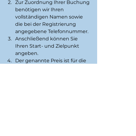
Zur Zuordnung Ihrer Buchung 
benötigen wir Ihren 
vollständigen Namen sowie 
die bei der Registrierung 
angegebene Telefonnummer. 
Anschließend können Sie 
Ihren Start- und Zielpunkt 
angeben. 
Der genannte Preis ist für die 
Fahrt verbindlich. 
Wichtige Hinweise:
Bitte beachten Sie, dass die die 
Buchung nicht storniert werden 
kann.
 Im Fahrzeug besteht zudem 
keine Möglichkeit zu bezahlen. Die 
Bezahlung 
erfolgt ausschließlich über das bei 
der Registrierung hinterlegte 