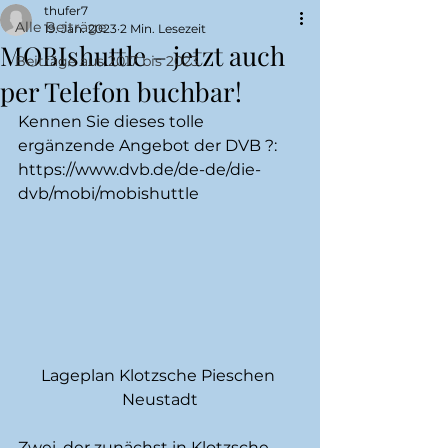
thufer7
Alle Beiträge
19. Jan. 2023
2 Min. Lesezeit
MOBIshuttle – jetzt auch
Beiträge aus 2017 bis 2023
per Telefon buchbar!
Kennen Sie dieses tolle 
ergänzende Angebot der DVB ?:  
https://www.dvb.de/de-de/die-
dvb/mobi/mobishuttle
Lageplan Klotzsche Pieschen 
Neustadt
Zwei, der zunächst in Klotzsche, 