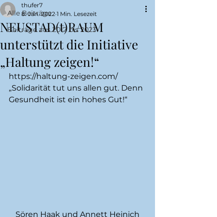
thufer7
Alle Beiträge
8. Jan. 2022
1 Min. Lesezeit
NEUSTAD(t)RAUM
Beiträge aus 2017 bis 2023
unterstützt die Initiative
„Haltung zeigen!“
https://haltung-zeigen.com/
„Solidarität tut uns allen gut. Denn 
Gesundheit ist ein hohes Gut!“  
Sören Haak und Annett Heinich