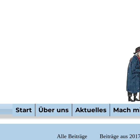
Start
Über uns
Aktuelles
Mach mi
Alle Beiträge
Beiträge aus 201