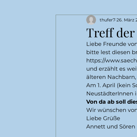
thufer7
26. März 
Treff de
Liebe Freunde v
bitte lest diesen b
https://www.saec
und erzählt es we
älteren Nachbarn
Am 1. April (kein 
NeustädterInnen in
Von da ab soll di
Wir wünschen von
Liebe Grüße
Annett und Sören