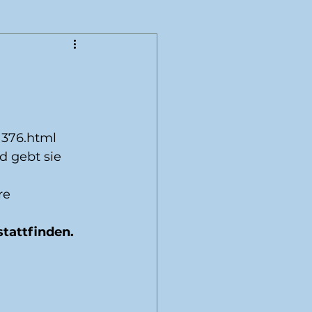
1376.html
 gebt sie 
re 
stattfinden.