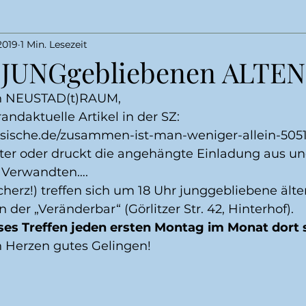
2019
1 Min. Lesezeit
r JUNGgebliebenen ALTEN
on NEUSTAD(t)RAUM,
randaktuelle Artikel in der SZ:
hsische.de/zusammen-ist-man-weniger-allein-505
iter oder druckt die angehängte Einladung aus und
, Verwandten….
Scherz!) treffen sich um 18 Uhr junggebliebene älte
 der „Veränderbar“ (Görlitzer Str. 42, Hinterhof).
eses Treffen jeden ersten Montag im Monat dort 
 Herzen gutes Gelingen!